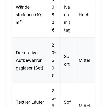
Wände
0–
Na
streichen (10
8
ch
Hoch
m²)
0
mit
€
tag
2
Dekorative
0–
Sof
Aufbewahrun
5
Mittel
ort
gsgläser (Set)
0
€
2
5–
Textiler Läufer
Sof
6
Mittel