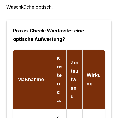
Waschküche optisch.
Praxis-Check: Was kostet eine
optische Aufwertung?
K
Zei
os
tau
te
Wirku
Maßnahme
fw
n
ng
an
c
d
a.
4
1