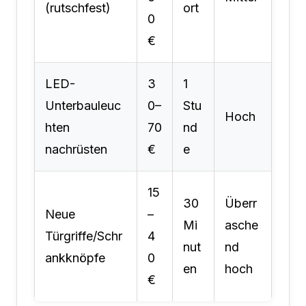
(rutschfest)
ort
0
€
LED-
3
1
Unterbauleuc
0–
Stu
Hoch
hten
70
nd
nachrüsten
€
e
15
30
Überr
Neue
–
Mi
asche
Türgriffe/Schr
4
nut
nd
ankknöpfe
0
en
hoch
€