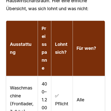
Hauswirtschaftsraum. Hier eine ehrliche
Übersicht, was sich lohnt und was nicht:
Pr
ei
Ausstattu
ss
Lohnt
Für wen?
ng
pa
sich?
nn
e
40
Waschmas
0–
chine
✅
1.2
Alle
(Frontlader,
Pflicht
00