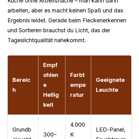
Küche ohne Arbeitsfläche – man kann darin
arbeiten, aber es macht keinen Spaß und das
Ergebnis leidet. Gerade beim Fleckenerkennen
und Sortieren brauchst du Licht, das der
Tageslichtqualität nahekommt.
Empf
ohlen
Farbt
Bereic
Geeignete
e
empe
h
Leuchte
Hellig
ratur
keit
4.000
Grundb
LED-Panel,
300–
K