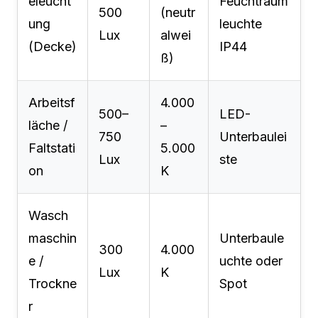
eleucht
Feuchtraum
500
(neutr
ung
leuchte
Lux
alwei
(Decke)
IP44
ß)
Arbeitsf
4.000
500–
LED-
läche /
–
750
Unterbaulei
Faltstati
5.000
Lux
ste
on
K
Wasch
maschin
Unterbaule
300
4.000
e /
uchte oder
Lux
K
Trockne
Spot
r