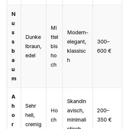
N
u
Mi
s
Modern-
Dunke
ttel
s
elegant,
300–
lbraun,
bis
b
klassisc
600 €
edel
ho
a
h
ch
u
m
A
Skandin
h
Sehr
Ho
avisch,
200–
o
hell,
ch
minimali
350 €
r
cremig
stisch