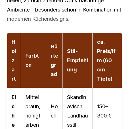
hellen, zurückhaltenden Optik das luftige
Ambiente – besonders schön in Kombination mit
modernen Küchendesigns
.
H
ca.
Hä
ol
Stil-
Preis/lf
Farbt
rte
z
Empfehl
m (60
on
gr
a
ung
cm
ad
rt
Tiefe)
Ei
Mittel
Skandin
c
braun,
Ho
avisch,
150–
h
honigf
ch
Landhau
300 €
e
arben
sstil