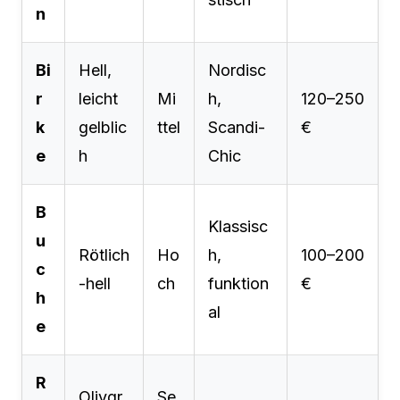
n
Bi
Hell,
Nordisc
r
leicht
Mi
h,
120–250
k
gelblic
ttel
Scandi-
€
e
h
Chic
B
Klassisc
u
Rötlich
Ho
h,
100–200
c
-hell
ch
funktion
€
h
al
e
R
Olivgr
Se