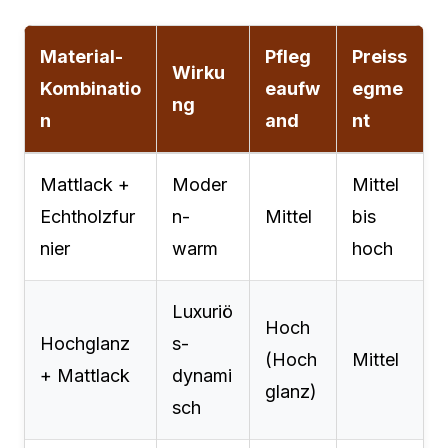
Material-
Pfleg
Preiss
Wirku
Kombinatio
eaufw
egme
ng
n
and
nt
Mattlack +
Moder
Mittel
Echtholzfur
n-
Mittel
bis
nier
warm
hoch
Luxuriö
Hoch
Hochglanz
s-
(Hoch
Mittel
+ Mattlack
dynami
glanz)
sch