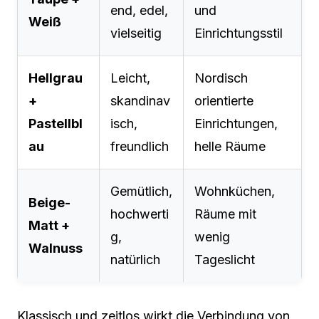
end, edel,
und
Weiß
vielseitig
Einrichtungsstil
Hellgrau
Leicht,
Nordisch
+
skandinav
orientierte
Pastellbl
isch,
Einrichtungen,
au
freundlich
helle Räume
Gemütlich,
Wohnküchen,
Beige-
hochwerti
Räume mit
Matt +
g,
wenig
Walnuss
natürlich
Tageslicht
Klassisch und zeitlos wirkt die Verbindung von