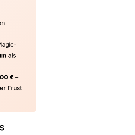
en
agic-
um
als
800 €
–
er Frust
s