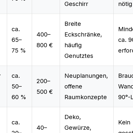
Geschirr
nötig
Breite
ca.
Mind
400–
Eckschränke,
65–
ca. 
800 €
häufig
75 %
erfor
Genutztes
r
ca.
Neuplanungen,
Brau
200–
50–
offene
Wand
500 €
60 %
Raumkonzepte
90°-
Deko,
ca.
Kein
40–
Gewürze,