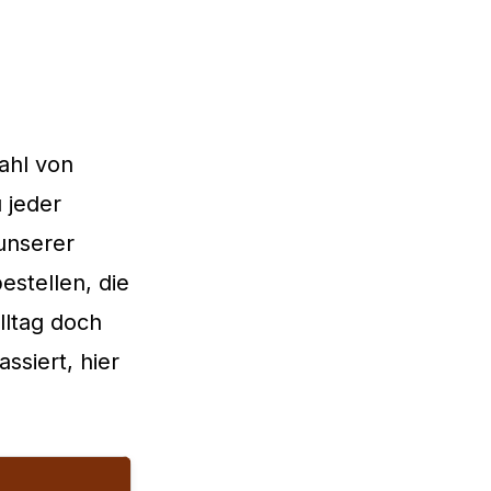
zahl von
 jeder
 unserer
stellen, die
lltag doch
ssiert, hier