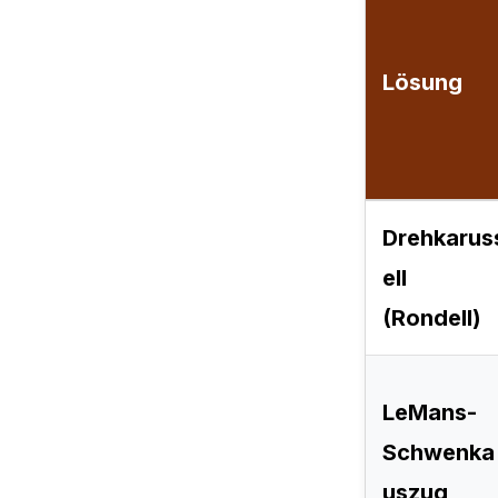
Lösung
Drehkarus
ell
(Rondell)
LeMans-
Schwenka
uszug