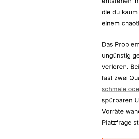
entstehen in
die du kaum 
einem chao
Das Problem 
ungünstig g
verloren. Be
fast zwei Q
schmale od
spürbaren Un
Vorräte wan
Platzfrage s