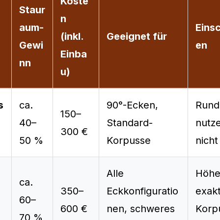
Koste
Staur
n
aum-
Eins
(inkl.
Geeignet für
Gewi
en
Einba
nn
u)
s
ca.
90°-Ecken,
Rund
150–
40–
Standard-
nutz
300 €
50 %
Korpusse
nicht
Alle
Höher
ca.
350–
Eckkonfiguratio
exak
60–
600 €
nen, schweres
Korp
70 %