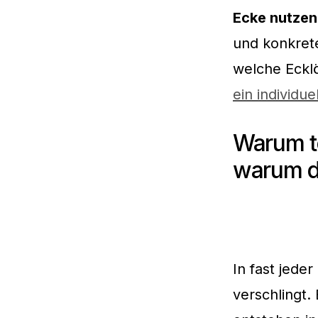
Ecke nutzen
und konkrete
welche Ecklö
ein individu
Warum to
warum du
In fast jede
verschlingt.