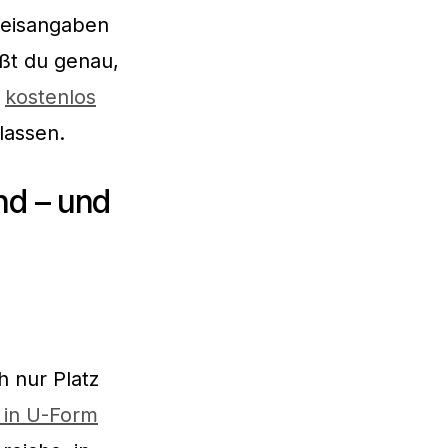
reisangaben
ißt du genau,
r
kostenlos
lassen.
nd – und
h nur Platz
 in U-Form