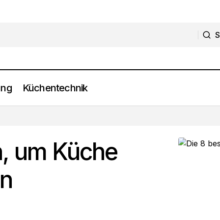
S
S
ung
Küchentechnik
Die 8 besten Ideen, um Küche tote Ecke zu nutzen
Küchenplanung
n, um Küche
en