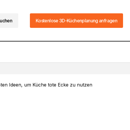
uchen
Kostenlose 3D-Küchenplanung anfragen
uchen
Kostenlose 3D-Küchenplanung anfragen
Die 8 besten Mini Küche Dachschräge
Ideen für dich