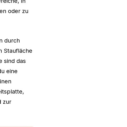
reiche, in
ben oder zu
en durch
n Staufläche
e sind das
du eine
einen
tsplatte,
 zur