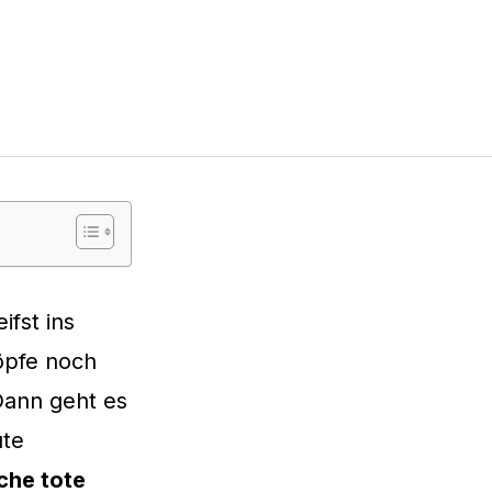
ifst ins
öpfe noch
Dann geht es
ute
che tote