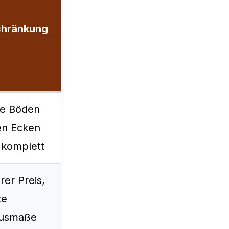
chränkung
e Böden
en Ecken
 komplett
er Preis,
te
usmaße