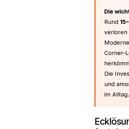
Die wich
Rund
15
verloren 
Moderne
Corner-L
herkömml
Die Inves
und amor
im Alltag
Ecklösun