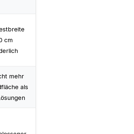
estbreite
90 cm
derlich
cht mehr
fläche als
Lösungen