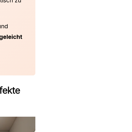
tisch zu
und
geleicht
fekte