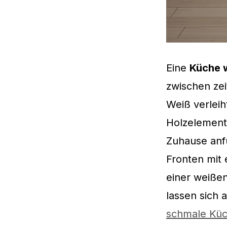
Eine
Küche w
zwischen ze
Weiß verlei
Holzelemente
Zuhause anfü
Fronten mit 
einer weißen
lassen sich 
schmale Küch