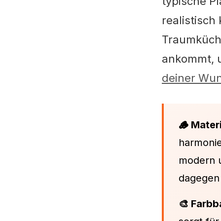
typische P
realistisch
Traumküche
ankommt, u
deiner Wun
🪵 Mater
harmonie
modern u
dagegen 
🎨 Farbb