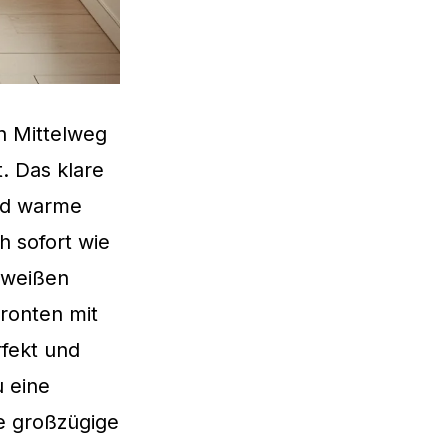
n Mittelweg
. Das klare
nd warme
h sofort wie
s weißen
fronten mit
rfekt und
u eine
e großzügige