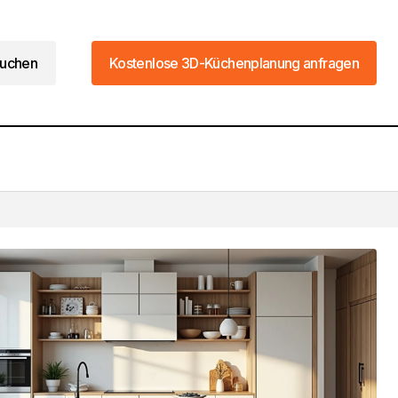
uchen
Kostenlose 3D-Küchenplanung anfragen
uchen
Kostenlose 3D-Küchenplanung anfragen
Die 8 besten Ideen zum Kücheninsel
dekorieren