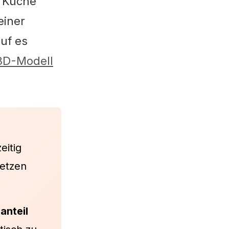
e Küche
einer
uf es
 3D-Modell
eitig
setzen
anteil