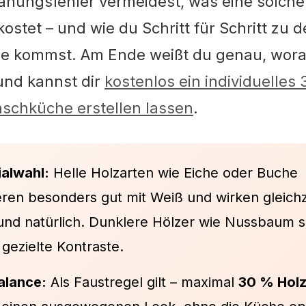
lanungsfehler vermeidest, was eine solch
 kostet – und wie du Schritt für Schritt zu d
 kommst. Am Ende weißt du genau, wora
nd kannst dir
kostenlos ein individuelles
schküche erstellen lassen
.
ialwahl:
Helle Holzarten wie Eiche oder Buche
ren besonders gut mit Weiß und wirken gleichz
nd natürlich. Dunklere Hölzer wie Nussbaum 
gezielte Kontraste.
alance:
Als Faustregel gilt – maximal
30 % Holz