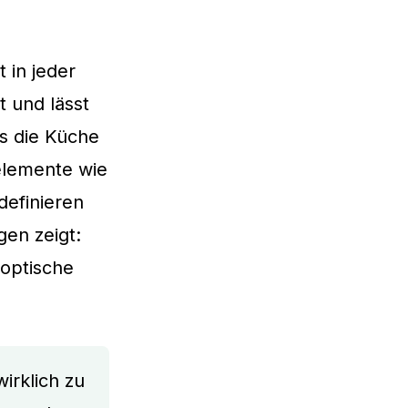
 in jeder
t und lässt
s die Küche
zelemente wie
definieren
en zeigt:
 optische
irklich zu