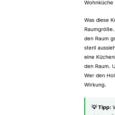
Wohnküche g
Was diese Ko
Raumgröße. I
den Raum gr
steril aussi
eine Kücheni
den Raum. U
Wer den Holz
Wirkung.