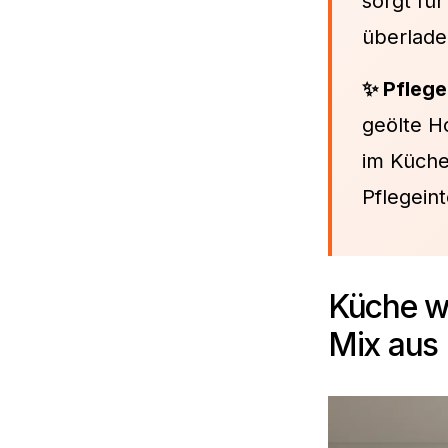
sorgt fü
überlade
✨ Pflege
geölte H
im Küche
Pflegeint
Küche we
Mix aus 