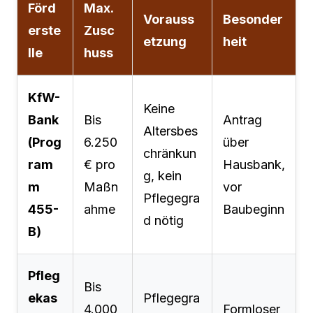
Förd
Max.
Vorauss
Besonder
erste
Zusc
etzung
heit
lle
huss
KfW-
Keine
Bank
Bis
Antrag
Altersbes
(Prog
6.250
über
chränkun
ram
€ pro
Hausbank,
g, kein
m
Maßn
vor
Pflegegra
455-
ahme
Baubeginn
d nötig
B)
Pfleg
Bis
ekas
Pflegegra
4.000
Formloser