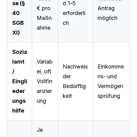
se (§
d 1–5
€ pro
Antrag
40
erforderli
Maßn
möglich
SGB
ch
ahme
XI)
Sozia
lamt
Variab
Nachweis
Einkomme
/
el, oft
der
ns- und
Eingli
Vollfin
Bedürftig
Vermögen
eder
anzier
keit
sprüfung
ungs
ung
hilfe
Je