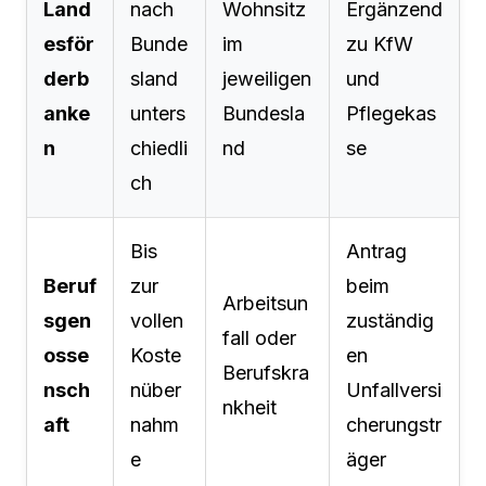
Land
nach
Wohnsitz
Ergänzend
esför
Bunde
im
zu KfW
derb
sland
jeweiligen
und
anke
unters
Bundesla
Pflegekas
n
chiedli
nd
se
ch
Bis
Antrag
Beruf
zur
beim
Arbeitsun
sgen
vollen
zuständig
fall oder
osse
Koste
en
Berufskra
nsch
nüber
Unfallversi
nkheit
aft
nahm
cherungstr
e
äger