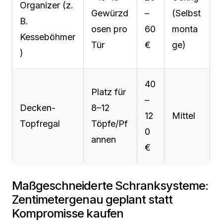
Organizer (z.
Gewürzd
–
(Selbst
B.
osen pro
60
monta
Kesseböhmer
Tür
€
ge)
)
40
Platz für
–
Decken-
8–12
12
Mittel
Topfregal
Töpfe/Pf
0
annen
€
Maßgeschneiderte Schranksysteme:
Zentimetergenau geplant statt
Kompromisse kaufen