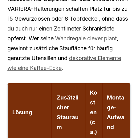
VARIERA-Halterungen schaffen Platz für bis zu
15 Gewürzdosen oder 8 Topfdeckel, ohne dass
du auch nur einen Zentimeter Schranktiefe
opferst. Wer seine
Wandregale clever plant
,
gewinnt zusätzliche Staufläche für häufig
genutzte Utensilien und
dekorative Elemente
wie eine Kaffee-Ecke
.
Ko
Zusätzli
Monta
st
cher
ge-
Lösung
en
Staurau
Aufwa
(c
m
nd
a.)