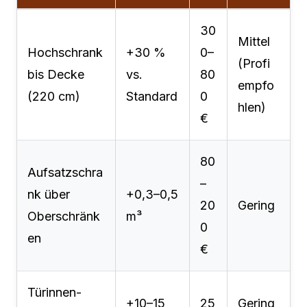
30
Mittel
Hochschrank
+30 %
0–
(Profi
bis Decke
vs.
80
empfo
(220 cm)
Standard
0
hlen)
€
80
Aufsatzschra
–
nk über
+0,3–0,5
20
Gering
Oberschränk
m³
0
en
€
Türinnen-
+10–15
25
Gering