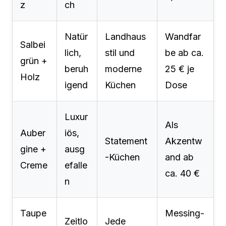
z
ch
Natür
Landhaus
Wandfar
Salbei
lich,
stil und
be ab ca.
grün +
beruh
moderne
25 € je
Holz
igend
Küchen
Dose
Luxur
Als
Auber
iös,
Statement
Akzentw
gine +
ausg
-Küchen
and ab
Creme
efalle
ca. 40 €
n
Taupe
Messing-
Zeitlo
Jede