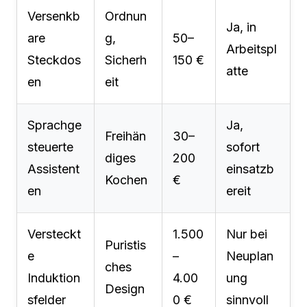
Versenkb
Ordnun
Ja, in
are
g,
50–
Arbeitspl
Steckdos
Sicherh
150 €
atte
en
eit
Sprachge
Ja,
Freihän
30–
steuerte
sofort
diges
200
Assistent
einsatzb
Kochen
€
en
ereit
Versteckt
1.500
Nur bei
Puristis
e
–
Neuplan
ches
Induktion
4.00
ung
Design
sfelder
0 €
sinnvoll