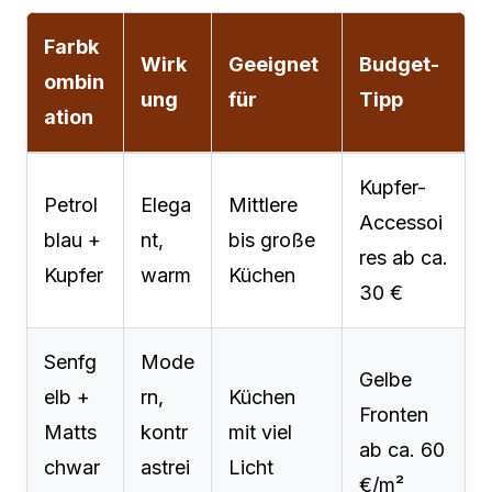
Farbk
Wirk
Geeignet
Budget-
ombin
ung
für
Tipp
ation
Kupfer-
Petrol
Elega
Mittlere
Accessoi
blau +
nt,
bis große
res ab ca.
Kupfer
warm
Küchen
30 €
Senfg
Mode
Gelbe
elb +
rn,
Küchen
Fronten
Matts
kontr
mit viel
ab ca. 60
chwar
astrei
Licht
€/m²