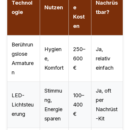
Technol
Nachrüs
Nutzen
e
ogie
tbar?
Kost
en
Berührun
Hygien
250–
Ja,
gslose
e,
600
relativ
Armature
Komfort
€
einfach
n
Stimmu
Ja, oft
LED-
100–
ng,
per
Lichtsteu
400
Energie
Nachrüst
erung
€
sparen
-Kit