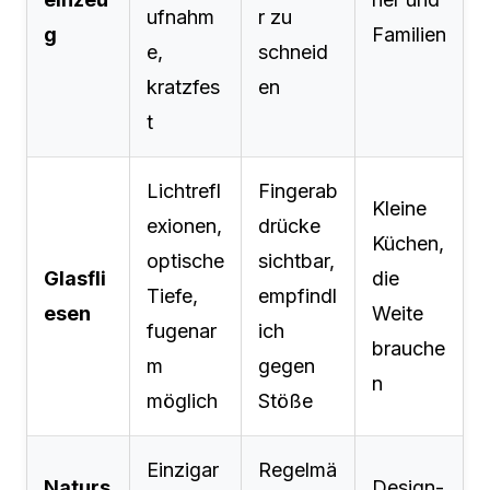
ufnahm
r zu
g
Familien
e,
schneid
kratzfes
en
t
Lichtrefl
Fingerab
Kleine
exionen,
drücke
Küchen,
optische
sichtbar,
Glasfli
die
Tiefe,
empfindl
esen
Weite
fugenar
ich
brauche
m
gegen
n
möglich
Stöße
Einzigar
Regelmä
Naturs
Design-