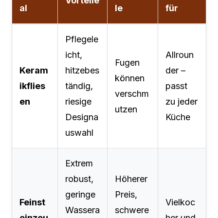
Vorteile
al
le
für
Pflegele
icht,
Allroun
Fugen
Keram
hitzebes
der –
können
ikflies
tändig,
passt
verschm
en
riesige
zu jeder
utzen
Designa
Küche
uswahl
Extrem
robust,
Höherer
geringe
Preis,
Feinst
Vielkoc
Wassera
schwere
einzeu
her und