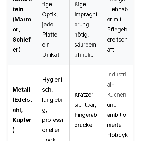
tige
ßige
tein
Liebhab
Optik,
Imprägni
(Marm
er mit
jede
erung
or,
Pflegeb
Platte
nötig,
Schief
ereitsch
ein
säureem
er)
aft
Unikat
pfindlich
Industri
Hygieni
al-
Metall
sch,
Kratzer
Küchen
(Edelst
langlebi
sichtbar,
und
ahl,
g,
Fingerab
ambitio
Kupfer
professi
drücke
nierte
)
oneller
Hobbyk
Look