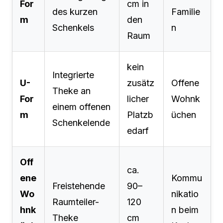
For
cm in
des kurzen
Familie
m
den
Schenkels
n
Raum
kein
Integrierte
U-
zusätz
Offene
Theke an
For
licher
Wohnk
einem offenen
m
Platzb
üchen
Schenkelende
edarf
Off
ca.
ene
Kommu
Freistehende
90–
Wo
nikatio
Raumteiler-
120
hnk
n beim
Theke
cm