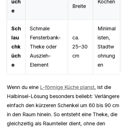
üch
Kochen
Breite
e
Sch
Schmale
Minimal
lau
Fensterbank-
ca.
isten,
chk
Theke oder
25–30
Stadtw
üch
Auszieh-
cm
ohnung
e
Element
en
Wenn du eine
L-förmige Küche planst
, ist die
Halbinsel-Lösung besonders beliebt: Verlängere
einfach den kürzeren Schenkel um 60 bis 90 cm
in den Raum hinein. So entsteht eine Theke, die
gleichzeitig als Raumteiler dient, ohne den