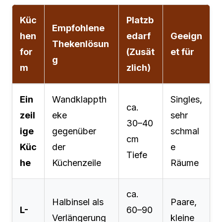
Küc
Platzb
Empfohlene
hen
edarf
Geeign
Thekenlösun
for
(Zusät
et für
g
m
zlich)
Ein
Wandklappth
Singles,
ca.
zeil
eke
sehr
30–40
ige
gegenüber
schmal
cm
Küc
der
e
Tiefe
he
Küchenzeile
Räume
ca.
Halbinsel als
Paare,
L-
60–90
Verlängerung
kleine