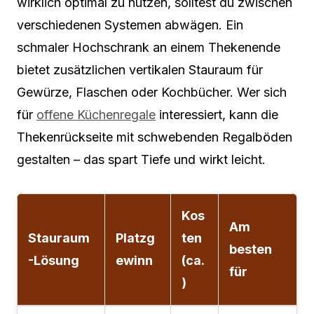
wirklich optimal zu nutzen, solltest du zwischen
verschiedenen Systemen abwägen. Ein
schmaler Hochschrank an einem Thekenende
bietet zusätzlichen vertikalen Stauraum für
Gewürze, Flaschen oder Kochbücher. Wer sich
für
offene Küchenregale
interessiert, kann die
Thekenrückseite mit schwebenden Regalböden
gestalten – das spart Tiefe und wirkt leicht.
Kos
Am
Stauraum
Platzg
ten
besten
-Lösung
ewinn
(ca.
für
)