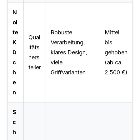
N
ol
te
Robuste
Mittel
Qual
K
Verarbeitung,
bis
itäts
ü
klares Design,
gehoben
hers
c
viele
(ab ca.
teller
h
Griffvarianten
2.500 €)
e
n
S
c
h