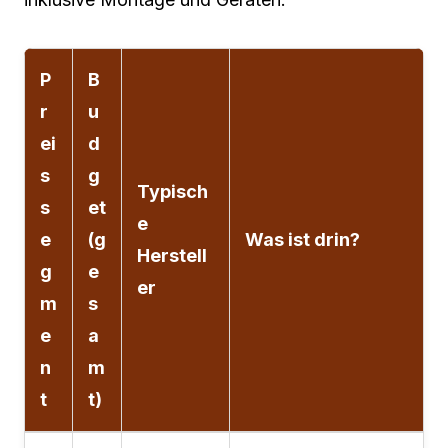
P
B
r
u
ei
d
s
g
Typisch
s
et
e
e
(g
Was ist drin?
Herstell
g
e
er
m
s
e
a
n
m
t
t)