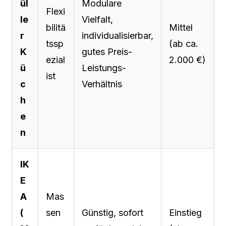
ül
Modulare
Flexi
le
Vielfalt,
bilitä
Mittel
r
individualisierbar,
tssp
(ab ca.
K
gutes Preis-
ezial
2.000 €)
ü
Leistungs-
ist
c
Verhältnis
h
e
n
IK
E
A
Mas
(
sen
Günstig, sofort
Einstieg