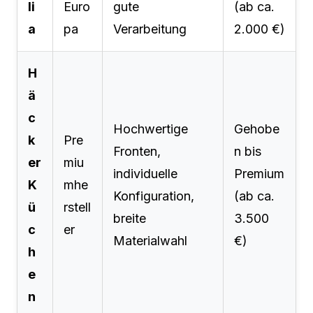
li
Euro
gute
(ab ca.
a
pa
Verarbeitung
2.000 €)
H
ä
c
Hochwertige
Gehobe
k
Pre
Fronten,
n bis
er
miu
individuelle
Premium
K
mhe
Konfiguration,
(ab ca.
ü
rstell
breite
3.500
c
er
Materialwahl
€)
h
e
n