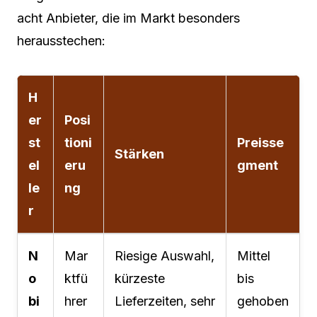
acht Anbieter, die im Markt besonders
herausstechen:
H
er
Posi
st
tioni
Preisse
Stärken
el
eru
gment
le
ng
r
N
Mar
Riesige Auswahl,
Mittel
o
ktfü
kürzeste
bis
bi
hrer
Lieferzeiten, sehr
gehoben