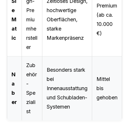
Si
gn-
Zeitloses Design,
Premium
e
Pre
hochwertige
(ab ca.
M
miu
Oberflächen,
10.000
at
mhe
starke
€)
ic
rstell
Markenpräsenz
er
Zub
Besonders stark
N
ehör
bei
Mittel
a
-
Innenausstattung
bis
b
Spe
und Schubladen-
gehoben
er
ziali
Systemen
st