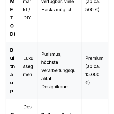
M
mar
verfügbar, viele
(ab ca.
E
kt /
Hacks möglich
500 €)
T
DIY
O
D)
B
Purismus,
ul
Luxu
Premium
höchste
th
sseg
(ab ca.
Verarbeitungsqu
a
men
15.000
alität,
u
t
€)
Designikone
p
Desi