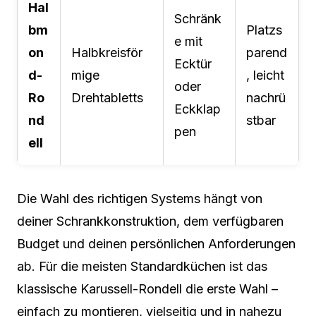
Hal
Schränk
bm
Platzs
e mit
on
Halbkreisför
parend
Ecktür
d-
mige
, leicht
oder
Ro
Drehtabletts
nachrü
Eckklap
nd
stbar
pen
ell
Die Wahl des richtigen Systems hängt von
deiner Schrankkonstruktion, dem verfügbaren
Budget und deinen persönlichen Anforderungen
ab. Für die meisten Standardküchen ist das
klassische Karussell-Rondell die erste Wahl –
einfach zu montieren, vielseitig und in nahezu