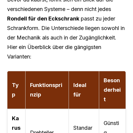
verschiedenen Systeme – denn nicht jedes
Rondell für den Eckschrank
passt zu jeder
Schrankform. Die Unterschiede liegen sowohl in
der Mechanik als auch in der Zugänglichkeit.
Hier ein Überblick über die gängigsten
Varianten:
Beson
Ty
Funktionspri
Ideal
derhei
p
nzip
für
t
Ka
Günsti
rus
Standar
Drehteller
g,