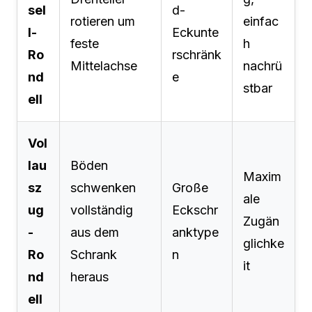
sel
d-
rotieren um
einfac
l-
Eckunte
feste
h
Ro
rschränk
Mittelachse
nachrü
nd
e
stbar
ell
Vol
lau
Böden
Maxim
sz
schwenken
Große
ale
ug
vollständig
Eckschr
Zugän
-
aus dem
anktype
glichke
Ro
Schrank
n
it
nd
heraus
ell