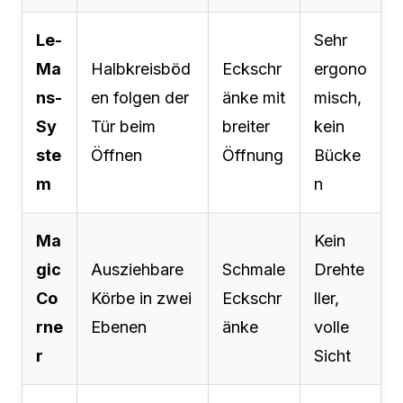
Le-
Sehr
Ma
Halbkreisböd
Eckschr
ergono
ns-
en folgen der
änke mit
misch,
Sy
Tür beim
breiter
kein
ste
Öffnen
Öffnung
Bücke
m
n
Ma
Kein
gic
Ausziehbare
Schmale
Drehte
Co
Körbe in zwei
Eckschr
ller,
rne
Ebenen
änke
volle
r
Sicht