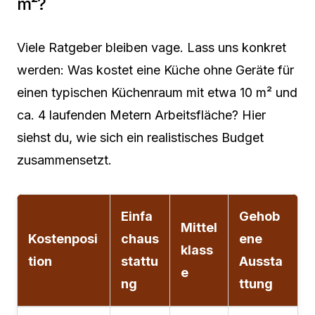
m²?
Viele Ratgeber bleiben vage. Lass uns konkret
werden: Was kostet eine Küche ohne Geräte für
einen typischen Küchenraum mit etwa 10 m² und
ca. 4 laufenden Metern Arbeitsfläche? Hier
siehst du, wie sich ein realistisches Budget
zusammensetzt.
Einfa
Gehob
Mittel
Kostenposi
chaus
ene
klass
tion
stattu
Aussta
e
ng
ttung