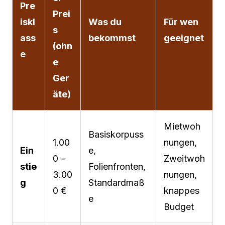
Pre
Prei
iskl
Was du
Für wen
s
ass
bekommst
geeignet
(ohn
e
e
Ger
äte)
Mietwoh
Basiskorpuss
1.00
nungen,
Ein
e,
0 –
Zweitwoh
stie
Folienfronten,
3.00
nungen,
g
Standardmaß
0 €
knappes
e
Budget