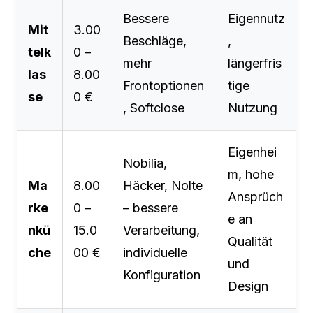
Bessere
Eigennutz
Mit
3.00
Beschläge,
,
telk
0 –
mehr
längerfris
las
8.00
Frontoptionen
tige
se
0 €
, Softclose
Nutzung
Eigenhei
Nobilia,
m, hohe
Ma
8.00
Häcker, Nolte
Ansprüch
rke
0 –
– bessere
e an
nkü
15.0
Verarbeitung,
Qualität
che
00 €
individuelle
und
Konfiguration
Design