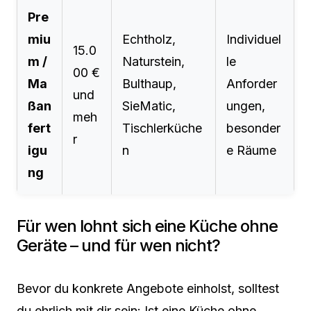
Pre
miu
Echtholz,
Individuel
15.0
m /
Naturstein,
le
00 €
Ma
Bulthaup,
Anforder
und
ßan
SieMatic,
ungen,
meh
fert
Tischlerküche
besonder
r
igu
n
e Räume
ng
Für wen lohnt sich eine Küche ohne
Geräte – und für wen nicht?
Bevor du konkrete Angebote einholst, solltest
du ehrlich mit dir sein: Ist eine Küche ohne