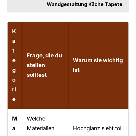
Wandgestaltung Küche Tapete
K
a
t
Frage, die du
e
Warum sie wichtig
stellen
g
ist
solltest
o
ri
e
M
Welche
a
Materialien
Hochglanz sieht toll