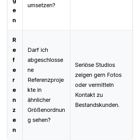
g
umsetzen?
e
n
R
e
Darf ich
f
abgeschlosse
Seriöse Studios
e
ne
zeigen gern Fotos
r
Referenzproje
oder vermitteln
e
kte in
Kontakt zu
n
ähnlicher
Bestandskunden.
z
Größenordnun
e
g sehen?
n