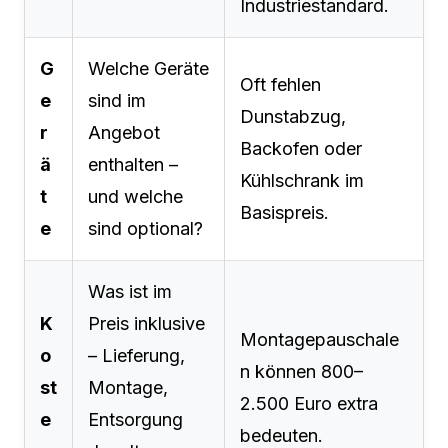
Industriestandard.
G
Welche Geräte
Oft fehlen
e
sind im
Dunstabzug,
r
Angebot
Backofen oder
ä
enthalten –
Kühlschrank im
t
und welche
Basispreis.
e
sind optional?
Was ist im
K
Preis inklusive
Montagepauschale
o
– Lieferung,
n können 800–
st
Montage,
2.500 Euro extra
e
Entsorgung
bedeuten.