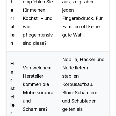
t
empfehlen Sie
aus, zeigt aber
e
für meinen
jeden
ri
Kochstil – und
Fingerabdruck. Für
al
wie
Familien oft keine
ie
pflegeintensiv
gute Wahl.
n
sind diese?
Nobilia, Häcker und
H
Von welchem
Nolte liefern
e
Hersteller
stabilen
r
kommen die
Korpusaufbau.
st
Möbelkorpora
Blum-Scharniere
el
und
und Schubladen
le
Scharniere?
gelten als
r