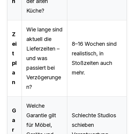
n
der alten
Küche?
Wie lange sind
Z
aktuell die
ei
8–16 Wochen sind
Lieferzeiten –
t
realistisch, in
und was
pl
Stoßzeiten auch
passiert bei
a
mehr.
Verzögerunge
n
n?
Welche
G
Garantie gilt
Schlechte Studios
a
für Möbel,
schieben
r