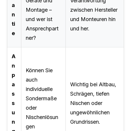
Geräte und
Verantwortung
a
Montage –
zwischen Hersteller
n
und wer ist
und Monteuren hin
ti
Ansprechpart
und her.
e
ner?
A
n
Können Sie
p
auch
a
Wichtig bei Altbau,
individuelle
s
Schrägen, tiefen
Sondermaße
s
Nischen oder
oder
u
ungewöhnlichen
Nischenlösun
n
Grundrissen.
gen