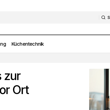
S
S
ung
Küchentechnik
Die 8 besten Tipps zur Küchenberatung vor Ort
Küchenplanung
 zur
or Ort