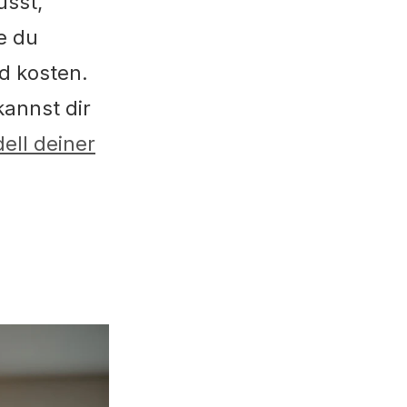
usst,
e du
ld kosten.
annst dir
ell deiner