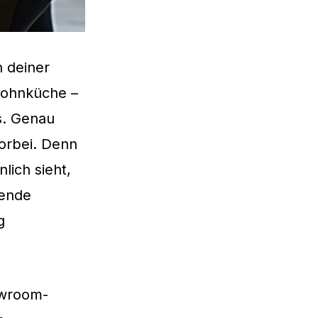
n deiner
Wohnküche –
us. Genau
orbei. Denn
lich sieht,
hende
g
owroom-