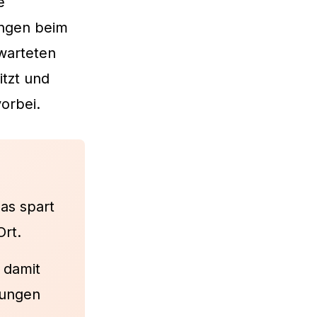
e
ngen beim
warteten
itzt und
orbei.
as spart
Ort.
 damit
tungen