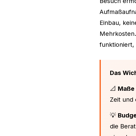
Besuch ermö
Aufmaßaufna
Einbau, kei
Mehrkosten. 
funktioniert
Das Wich
📐
Maße 
Zeit und 
💡
Budge
die Bera