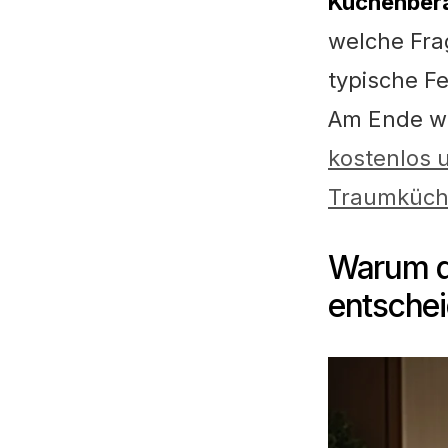
Küchenbera
welche Frag
typische Fe
Am Ende we
kostenlos u
Traumküche
Warum d
entschei