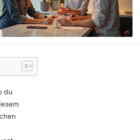
o du
diesem
ichen