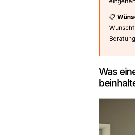
eingehen
📋
Wünsc
Wunschfun
Beratung
Was eine
beinhalt