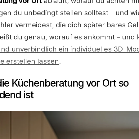
tung vor Ort
abläuft, worauf du achten m
en du unbedingt stellen solltest – und wi
hler vermeidest, die dich später bares Ge
ißt du genau, worauf es ankommt – und k
nd unverbindlich ein individuelles 3D-Mod
 erstellen lassen
.
ie Küchenberatung vor Ort so
dend ist