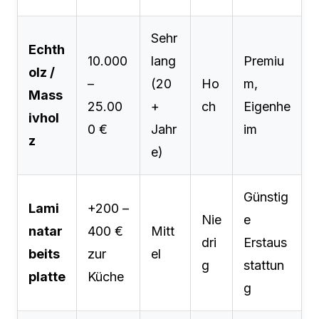
Sehr
Echth
10.000
lang
Premiu
olz /
–
(20
Ho
m,
Mass
25.00
+
ch
Eigenhe
ivhol
0 €
Jahr
im
z
e)
Günstig
Lami
+200 –
Nie
e
natar
400 €
Mitt
dri
Erstaus
beits
zur
el
g
stattun
platte
Küche
g