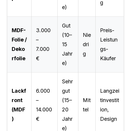
g
e)
Gut
MDF-
3.000
Preis-
(10–
Nie
Folie /
–
Leistun
15
dri
Deko
7.000
gs-
Jahr
g
rfolie
€
Käufer
e)
Sehr
Lackf
6.000
gut
Langzei
ront
–
(15–
Mit
tinvestit
(MDF
14.000
20
tel
ion,
)
€
Jahr
Design
e)