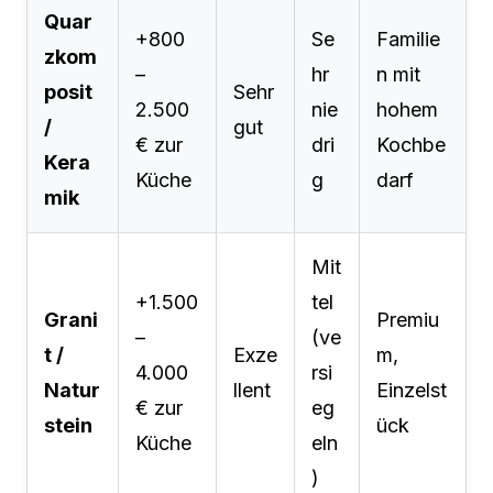
Quar
+800
Se
Familie
zkom
–
hr
n mit
posit
Sehr
2.500
nie
hohem
/
gut
€ zur
dri
Kochbe
Kera
Küche
g
darf
mik
Mit
+1.500
tel
Grani
Premiu
–
(ve
t /
Exze
m,
4.000
rsi
Natur
llent
Einzelst
€ zur
eg
stein
ück
Küche
eln
)