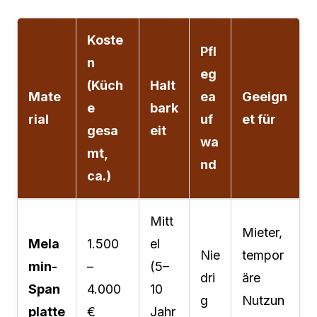
Koste
Pfl
n
eg
(Küch
Halt
Mate
ea
Geeign
e
bark
rial
uf
et für
gesa
eit
wa
mt,
nd
ca.)
Mitt
Mieter,
Mela
1.500
el
Nie
tempor
min-
–
(5–
dri
äre
Span
4.000
10
g
Nutzun
platte
€
Jahr